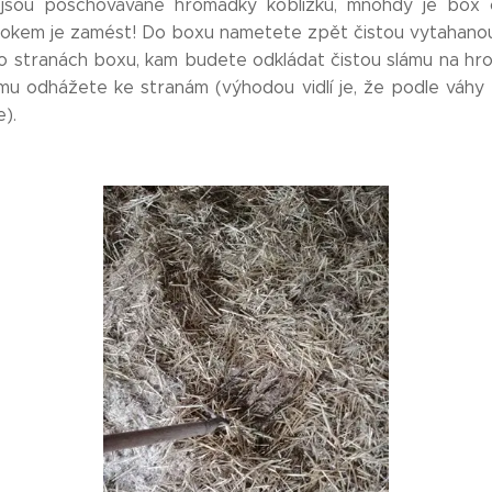
sou poschovávané hromádky koblížků, mnohdy je box 
rokem je zamést! Do boxu nametete zpět čistou vytahanou s
o stranách boxu, kam budete odkládat čistou slámu na hr
mu odhážete ke stranám (výhodou vidlí je, že podle váhy
).