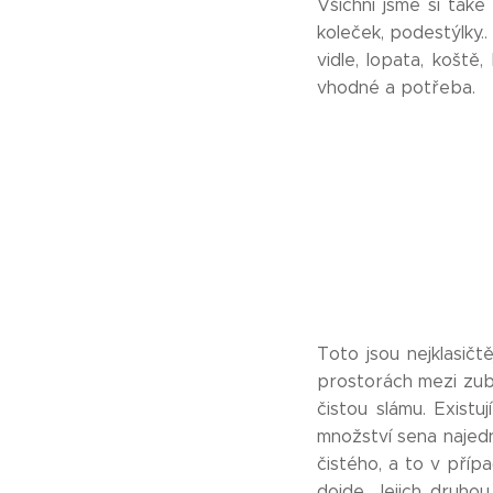
Všichni jsme si také 
koleček, podestýlky..
vidle, lopata, koště
vhodné a potřeba.
Toto jsou nejklasičt
prostorách mezi zub
čistou slámu. Existu
množství sena najed
čistého, a to v pří
dojde. Jejich druho