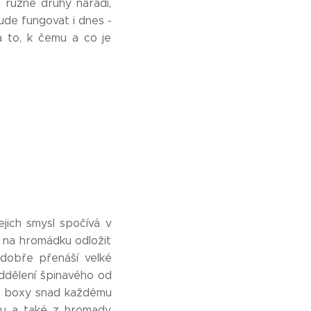
me různé druhy nářadí,
bude fungovat i dnes -
na to, k čemu a co je
ejich smysl spočívá v
 na hromádku odložit
i dobře přenáší velké
ddělení špinavého od
vé boxy snad každému
xu a také z hromady,