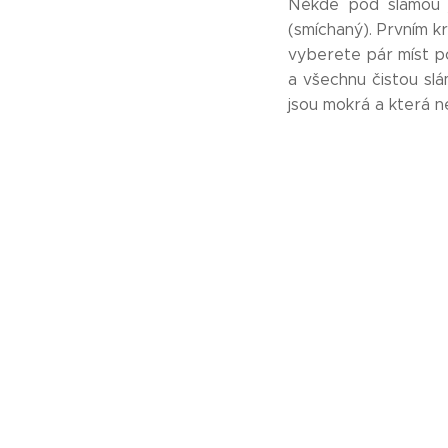
Někde pod slámou j
(smíchaný). Prvním k
vyberete pár míst p
a všechnu čistou slá
jsou mokrá a která ne