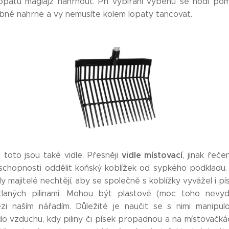
lopatu maglajz nahrnout. Při vybírání výběhů se hodí po
bné nahrne a vy nemusíte kolem lopaty tancovat.
vidle místovací
toto jsou také vidle. Přesněji
, jinak řeč
 schopnosti oddělit koňský koblížek od sypkého podkladu. 
y majitelé nechtějí, aby se společně s koblížky vyvážel i pí
tlaných pilinami. Mohou být plastové (moc toho nevydr
i naším nářadím. Důležité je naučit se s nimi manipul
o vzduchu, kdy piliny či písek propadnou a na místovačká