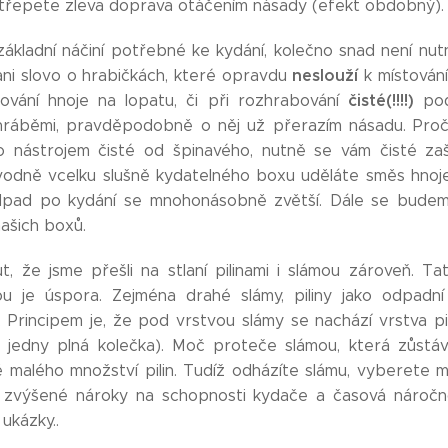
i třepete zleva doprava otáčením násady (efekt obdobný).
 základní náčiní potřebné ke kydání, kolečno snad není nu
neslouží
í ani slovo o hrabičkách, které opravdu
k místování
čisté(!!!!)
ování hnoje na lopatu, či při rozhrabování
po
 hráběmi, pravděpodobně o něj už přerazím násadu. Pro
to nástrojem čisté od špinavého, nutně se vám čisté za
vodně vcelku slušně kydatelného boxu uděláte směs hnoj
dpad po kydání se mnohonásobně zvětší. Dále se budem
ašich boxů.
ut, že jsme přešli na stlaní pilinami i slámou zároveň. T
u je úspora. Zejména drahé slámy, piliny jako odpadní
Principem je, že pod vrstvou slámy se nachází vrstva pi
ně jedny plná kolečka). Moč proteče slámou, která zůstá
ě malého množství pilin. Tudíž odházíte slámu, vyberete m
 zvýšené nároky na schopnosti kydače a časová náročn
ukázky..