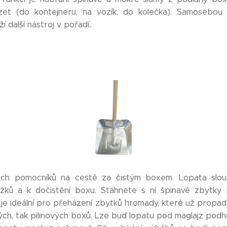
et (do kontejneru, na vozík, do kolečka). Samosebou 
 další nástroj v pořadí..
šich pomocníků na cestě za čistým boxem. Lopata slouž
ížků a k dočistění boxu. Stáhnete s ní špinavé zbytky 
 je ideální pro přeházení zbytků hromady, které už propadaj
vých, tak pilinových boxů. Lze buď lopatu pod maglajz podho