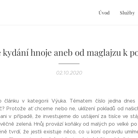
Úvod
Služby
e kydání hnoje aneb od maglajzu k po
02.10.2020
o článku v kategorii Výuka. Tématem číslo jedna dnes 
oč? Protože ať chceme nebo ne, uklízení pokladů od našic
ni v případě, že investujeme do ustájení za tisíce ve stáj
věčně zelená. Hnůj provází koňáky od malých po velké po
ě tvrdí, že jestli existuje něco, co u koní opravdu umíme