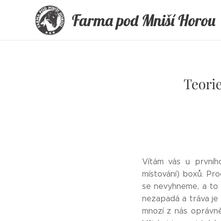
Farma pod Mniší Horou
Teori
Vítám vás u prvníh
místování) boxů. Pr
se nevyhneme, a to a
nezapadá a tráva je 
mnozí z nás oprávněn