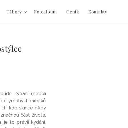
Tábory
Fotoalbum
Ceník
Kontakty
stýlce
bude kydání (neboli
h čtyřnohých miláčků
ích, kde slunce nikdy
 značnou část života,
, je to právě kydání.