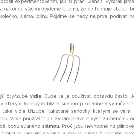
prošli experimentováním, jak si práci ulehčit, vybírali js
 a nakonec všichni dojdeme k tomu, že co funguje staletí, 
, kolečko, sláma, piliny. Pojďme se tedy nejprve podívat 
vidle
ější čtyřzubé
. Bude te je používat opravdu často. J
y, kterými koňský koblížek snadno propadne a vy můžete
jí také vidle třízubé, takzvané senovky, kterými se velm
nou. Vidle používáte při kydání právě k výše zmíněnému o
slámou
padě boxu stlaného
. Proč jsou nevhodné na pilino
u funkcí je nabrání špinavé a mokré slámy z podlahy bo