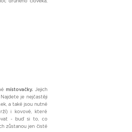
moc druhého člověka,
místovačky.
ené
Jejich
Najdete je nejčastěji
sek, a také jsou nutné
ží) i kovové, které
ovat - buď si to, co
ch zůstanou jen čisté