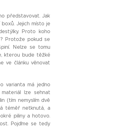
tno představovat. Jak
 boxů. Jejich místo je
destýlky. Proto koho
č? Protože pokud se
špiní. Nelze se tomu
e, kterou bude těžké
e ve článku věnovat
ato varianta má jedno
 materiál lze sehnat
lin (tím nemyslím dvě
vá téměř netknutá, a
okré piliny a hotovo.
ost. Pojďme se tedy