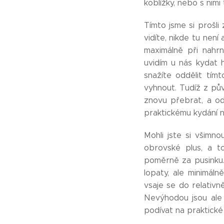
koblížky, nebo s nim
Tímto jsme si prošli
vidíte, nikde tu nen
maximálně při nahrn
uvidím u nás kydat
snažíte oddělit tím
vyhnout. Tudíž z pů
znovu přebrat, a o
praktickému kydání n
Mohli jste si všimno
obrovské plus, a to
poměrně za pusinku. 
lopaty, ale minimál
vsaje se do relativn
Nevýhodou jsou ale
podívat na praktické 