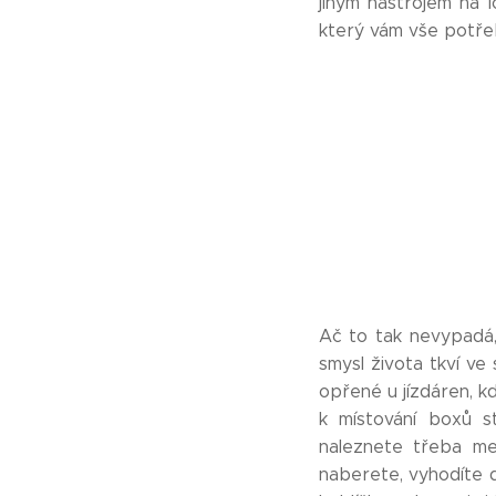
jiným nástrojem na 
který vám vše potře
Ač to tak nevypadá, 
smysl života tkví ve
opřené u jízdáren, kd
k místování boxů s
naleznete třeba mez
naberete, vyhodíte d