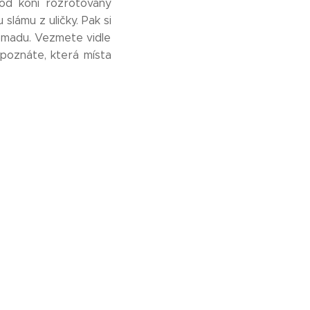
od koní rozrotovaný
lámu z uličky. Pak si
omadu. Vezmete vidle
 poznáte, která místa