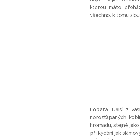
kterou máte přeház
všechno, k tomu slouží
Lopata
. Další z va
nerozťapaných kobl
hromadu, stejně jako
při kydání jak slámo